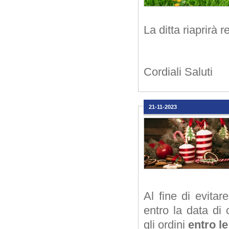
La ditta riaprirà
Cordiali Saluti
21-11-2023
Al fine di evitar
entro la data di 
gli ordini
entro l