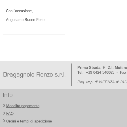
Con l'occasione,
Auguriamo Buone Ferie.
Prima Strada, 9 - Z.I. Mottin
Tel. +39 0424 540065 - Fax
Bragagnolo Renzo s.r.l.
Reg. Imp. di VICENZA n° 016
Info
Modalità pagamento
FAQ
Ordini e tempi di spedizione