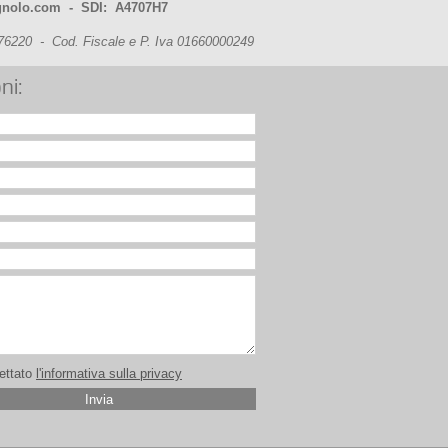
nolo.com - SDI: A4707H7
6220 - Cod. Fiscale e P. Iva 01660000249
ni:
cettato
l'informativa sulla privacy