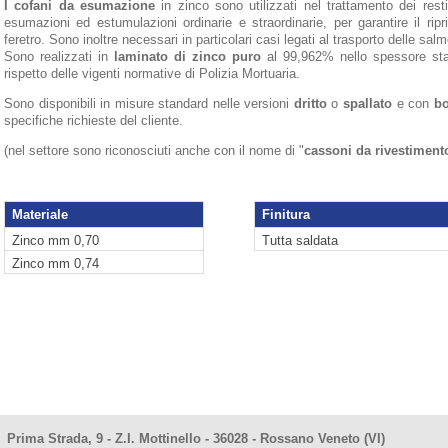
I cofani da esumazione
in zinco sono utilizzati nel trattamento dei rest
esumazioni ed estumulazioni ordinarie e straordinarie, per garantire il ripr
feretro. Sono inoltre necessari in particolari casi legati al trasporto delle salm
Sono realizzati in
laminato di zinco puro
al 99,962% nello spessore st
rispetto delle vigenti normative di Polizia Mortuaria.
Sono disponibili in misure standard nelle versioni
dritto
o
spallato
e con
bo
specifiche richieste del cliente.
(nel settore sono riconosciuti anche con il nome di "
cassoni da rivestiment
Materiale
Finitura
Zinco mm 0,70
Tutta saldata
Zinco mm 0,74
Prima Strada, 9 - Z.I. Mottinello - 36028 - Rossano Veneto (VI)