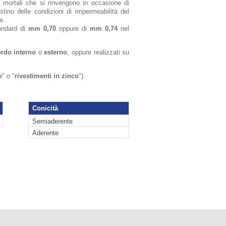
i mortali che si rinvengono in occasione di
istino delle condizioni di impermeabilità del
e.
andard di
mm 0,70
oppure di
mm 0,74
nel
rdo interno
o
esterno
, oppure realizzati su
o
" o "
rivestimenti in zinco
").
Conicità
Semiaderente
Aderente