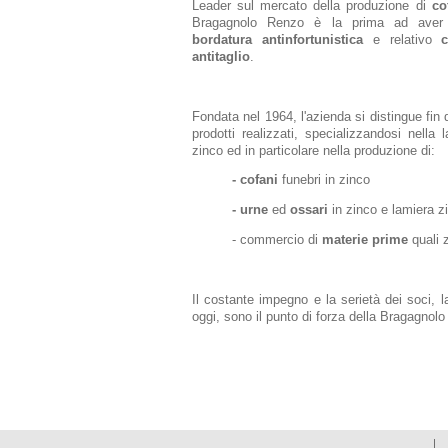
Leader sul mercato della produzione di
co
Bragagnolo Renzo è la prima ad ave
bordatura antinfortunistica
e relativo
c
antitaglio
.
Fondata nel 1964, l'azienda si distingue fin d
prodotti realizzati, specializzandosi nella 
zinco ed in particolare nella produzione di:
- cofani
funebri in zinco
- urne
ed
ossari
in zinco e lamiera z
- commercio di
materie prime
quali 
Il costante impegno e la serietà dei soci, 
oggi, sono il punto di forza della Bragagnolo