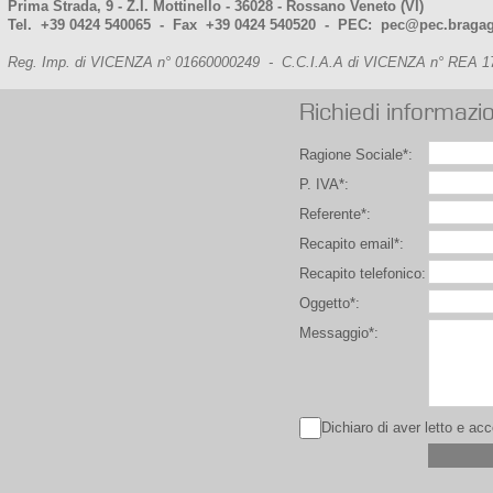
Prima Strada, 9 - Z.I. Mottinello - 36028 - Rossano Veneto (VI)
Tel. +39 0424 540065 - Fax +39 0424 540520
- PEC: pec@pec.bragag
Reg. Imp. di VICENZA n° 01660000249 - C.C.I.A.A di VICENZA n° REA 17
Richiedi informazio
Ragione Sociale*:
P. IVA*:
Referente*:
Recapito email*:
Recapito telefonico:
Oggetto*:
Messaggio*:
Dichiaro di aver letto e ac