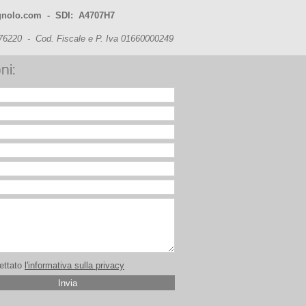
nolo.com - SDI: A4707H7
6220 - Cod. Fiscale e P. Iva 01660000249
ni:
cettato
l'informativa sulla privacy